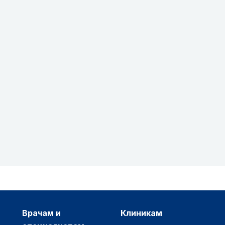
врачам и
клиникам