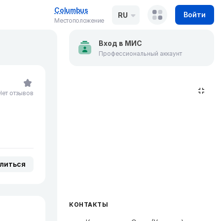
Columbus
Войти
RU
Местоположение
Вход в МИС
Профессиональный аккаунт
Нет отзывов
литься
КОНТАКТЫ