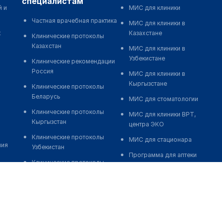
специалистам
й и
МИС для клиники
Частная врачебная практика
МИС для клиники в
к
Казахстане
Клинические протоколы
Казахстан
МИС для клиники в
Узбекистане
Клинические рекомендации
Россия
МИС для клиники в
Кыргызстане
Клинические протоколы
Беларусь
МИС для стоматологии
Клинические протоколы
МИС для клиники ВРТ,
Кыргызстан
центра ЭКО
Клинические протоколы
МИС для стационара
ния
Узбекистан
Программа для аптеки
Клинические протоколы
Автоматизация блока
диагностики и лечения
питания
Обзоры мировой
Реклама и продвижение
медицинской периодики
клиник
Заболевания: обзорные
Разработка сайта клиники