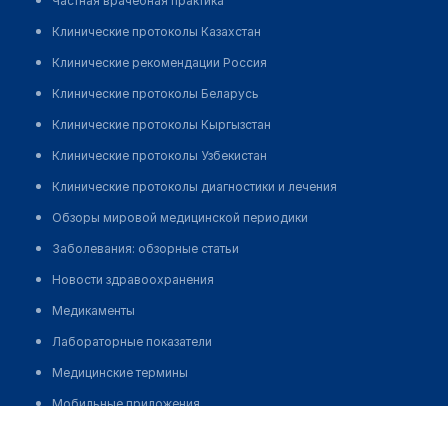
Частная врачебная практика
Клинические протоколы Казахстан
Клинические рекомендации Россия
Клинические протоколы Беларусь
Клинические протоколы Кыргызстан
Клинические протоколы Узбекистан
Клинические протоколы диагностики и лечения
Обзоры мировой медицинской периодики
Заболевания: обзорные статьи
Новости здравоохранения
Медикаменты
Лабораторные показатели
Медицинские термины
Мобильные приложения
Институт красоты на Гороховой
клиникам