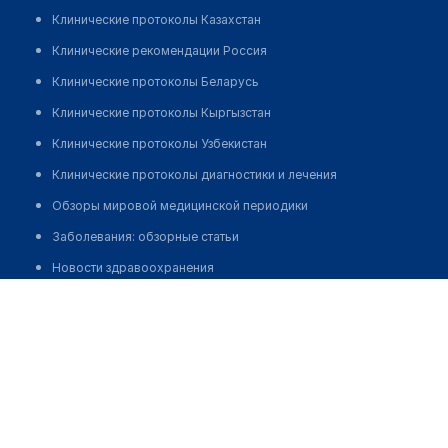
Клинические протоколы Казахстан
Клинические рекомендации Россия
Клинические протоколы Беларусь
Клинические протоколы Кыргызстан
Клинические протоколы Узбекистан
Клинические протоколы диагностики и лечения
Обзоры мировой медицинской периодики
Заболевания: обзорные статьи
Новости здравоохранения
Медицинский центр "ЛИЧНЫЙ ДОКТОР" в Колпино
Медикаменты
Лабораторные показатели
Позвонить
Медицинские термины
Мобильные приложения
клиникам