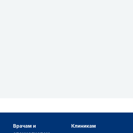
врачам и
клиникам