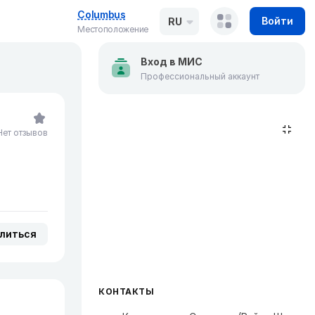
Columbus
Войти
RU
Местоположение
Вход в МИС
Профессиональный аккаунт
Нет отзывов
литься
КОНТАКТЫ