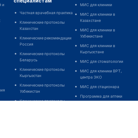
специалистам
й и
МИС для клиники
Частная врачебная практика
МИС для клиники в
к
Казахстане
Клинические протоколы
Казахстан
МИС для клиники в
Узбекистане
Клинические рекомендации
Россия
МИС для клиники в
Кыргызстане
Клинические протоколы
Беларусь
МИС для стоматологии
Клинические протоколы
МИС для клиники ВРТ,
Кыргызстан
центра ЭКО
Клинические протоколы
МИС для стационара
ния
Узбекистан
Программа для аптеки
Клинические протоколы
Автоматизация блока
диагностики и лечения
питания
Обзоры мировой
Реклама и продвижение
медицинской периодики
клиник
Заболевания: обзорные
Разработка сайта клиники