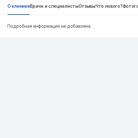
О клинике
Врачи и специалисты
Отзывы
Что нового?
Фотог
Подробная информация не добавлена