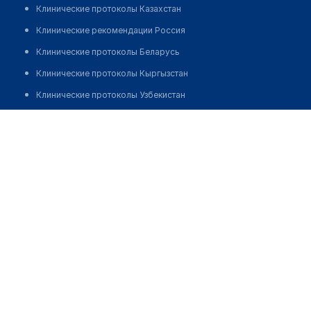
Клинические протоколы Казахстан
Клинические рекомендации Россия
Клинические протоколы Беларусь
Клинические протоколы Кыргызстан
Клинические протоколы Узбекистан
Клинические протоколы диагностики и лечения
Медицинский центр "PROДВИЖЕНИЕ"
Обзоры мировой медицинской периодики
Позвонить
Заболевания: обзорные статьи
Новости здравоохранения
Медикаменты
Лабораторные показатели
Медицинские термины
Мобильные приложения
клиникам
МИС для клиники