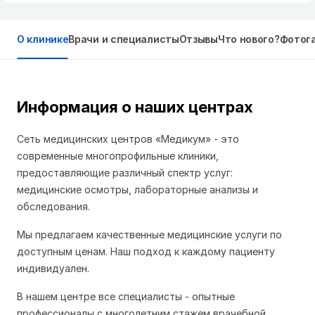
О клинике
Врачи и специалисты
Отзывы
Что нового?
Фотог
Информация о наших центрах
Сеть медицинских центров «Медикум» - это
современные многопрофильные клиники,
предоставляющие различный спектр услуг:
медицинские осмотры, лабораторные анализы и
обследования.
Мы предлагаем качественные медицинские услуги по
доступным ценам. Наш подход к каждому пациенту
индивидуален.
В нашем центре все специалисты - опытные
профессионалы с многолетним стажем врачебной