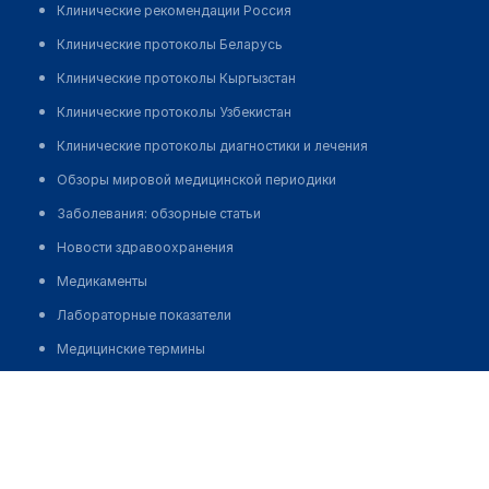
Клинические рекомендации Россия
Клинические протоколы Беларусь
Клинические протоколы Кыргызстан
Клинические протоколы Узбекистан
Клинические протоколы диагностики и лечения
Обзоры мировой медицинской периодики
Заболевания: обзорные статьи
Новости здравоохранения
Медикаменты
Лабораторные показатели
Медицинские термины
Мобильные приложения
Медицинский центр "МЕДИКУМ" на Стачек
клиникам
Позвонить
МИС для клиники
МИС для клиники в Казахстане