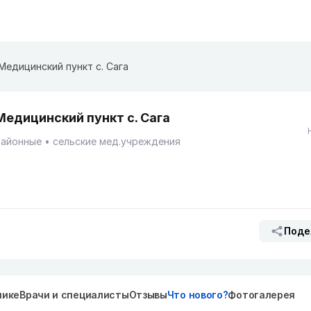
Медицинский пункт с. Сага
Медицинский пункт с. Сага
Районные
сельские мед.учреждения
Поде
нике
Врачи и специалисты
Отзывы
Что нового?
Фотогалерея