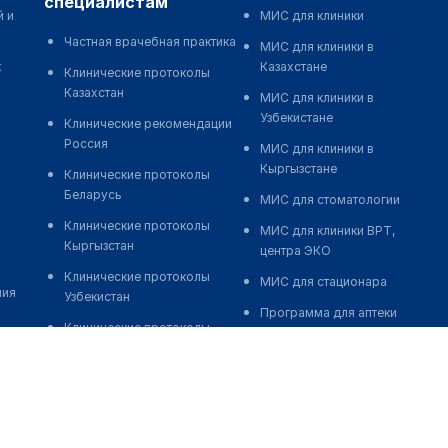
специалистам
й и
МИС для клиники
Частная врачебная практика
МИС для клиники в
к
Казахстане
Клинические протоколы
Казахстан
МИС для клиники в
Узбекистане
Клинические рекомендации
Россия
МИС для клиники в
Кыргызстане
Клинические протоколы
Беларусь
МИС для стоматологии
Клинические протоколы
МИС для клиники ВРТ,
Кыргызстан
центра ЭКО
Клинические протоколы
МИС для стационара
ния
Узбекистан
Программа для аптеки
Клинические протоколы
Автоматизация блока
диагностики и лечения
питания
Обзоры мировой
Реклама и продвижение
медицинской периодики
клиник
Заболевания: обзорные
Разработка сайта клиники