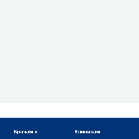
врачам и
клиникам