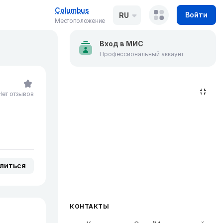
Columbus
Войти
RU
Местоположение
Вход в МИС
Профессиональный аккаунт
Нет отзывов
литься
КОНТАКТЫ