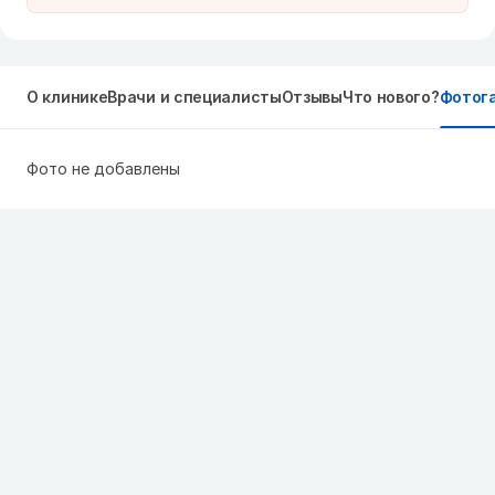
О клинике
Врачи и специалисты
Отзывы
Что нового?
Фотог
Фото не добавлены