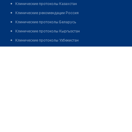
Клинические протоколы Казахстан
Клинические рекомендации Россия
Клинические протоколы Беларусь
Клинические протоколы Кыргызстан
Клинические протоколы Узбекистан
Клинические протоколы диагностики и лечения
Медицинский центр "ЦАМ" на ​проспекте Академика
Сахарова
Обзоры мировой медицинской периодики
Заболевания: обзорные статьи
Позвонить
Новости здравоохранения
Медикаменты
Лабораторные показатели
Медицинские термины
Мобильные приложения
клиникам
МИС для клиники