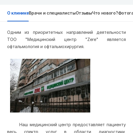
О клинике
Врачи и специалисты
Отзывы
Что нового?
Фотог
Одним из приоритетных направлений деятельности
ТОО "Медицинский центр "Zere" является
офтальмология и офтальмохирургия.
Наш медицинский центр предоставляет пациенту
весь спектр услуг в области диагностики,