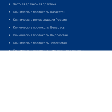
Частная врачебная практика
Клинические протоколы Казахстан
Клинические рекомендации Россия
Клинические протоколы Беларусь
Клинические протоколы Кыргызстан
Клинические протоколы Узбекистан
Клинические протоколы диагностики и лечения
Поликлиника "АBC-МЕДИЦИНА" на Горенском бульваре
Обзоры мировой медицинской периодики
Позвонить
Заболевания: обзорные статьи
Новости здравоохранения
Медикаменты
Лабораторные показатели
Медицинские термины
Мобильные приложения
клиникам