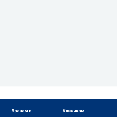
врачам и
клиникам