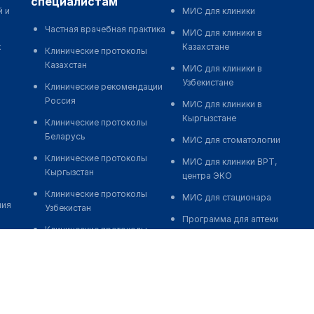
специалистам
й и
МИС для клиники
Частная врачебная практика
МИС для клиники в
к
Казахстане
Клинические протоколы
Казахстан
МИС для клиники в
Узбекистане
Клинические рекомендации
Россия
МИС для клиники в
Кыргызстане
Клинические протоколы
Беларусь
МИС для стоматологии
Клинические протоколы
МИС для клиники ВРТ,
Кыргызстан
центра ЭКО
Клинические протоколы
МИС для стационара
ния
Узбекистан
Программа для аптеки
Клинические протоколы
Автоматизация блока
диагностики и лечения
питания
Обзоры мировой
Реклама и продвижение
медицинской периодики
клиник
Заболевания: обзорные
Разработка сайта клиники