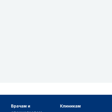
врачам и
клиникам