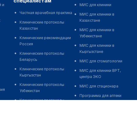
специалистам
й и
МИС для клиники
Частная врачебная практика
МИС для клиники в
к
Казахстане
Клинические протоколы
Казахстан
МИС для клиники в
Узбекистане
Клинические рекомендации
Россия
МИС для клиники в
Кыргызстане
Клинические протоколы
Беларусь
МИС для стоматологии
Клинические протоколы
МИС для клиники ВРТ,
Кыргызстан
центра ЭКО
Клинические протоколы
МИС для стационара
ния
Узбекистан
Программа для аптеки
Клинические протоколы
Автоматизация блока
диагностики и лечения
питания
Обзоры мировой
Реклама и продвижение
медицинской периодики
клиник
Заболевания: обзорные
Разработка сайта клиники