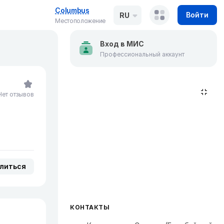
Columbus
Войти
RU
Местоположение
Вход в МИС
Профессиональный аккаунт
Нет отзывов
литься
КОНТАКТЫ