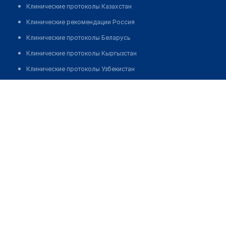
Клинические протоколы Казахстан
Клинические рекомендации Россия
Клинические протоколы Беларусь
Клинические протоколы Кыргызстан
Клинические протоколы Узбекистан
Клинические протоколы диагностики и лечения
Клиника "SBS MED" в Керемете
Обзоры мировой медицинской периодики
Позвонить
Заболевания: обзорные статьи
Новости здравоохранения
Медикаменты
Лабораторные показатели
Медицинские термины
Мобильные приложения
клиникам
МИС для клиники