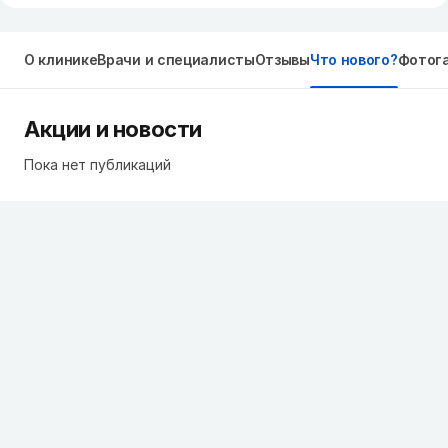
О клинике
Врачи и специалисты
Отзывы
Что нового?
Фотог
Акции и новости
Пока нет публикаций