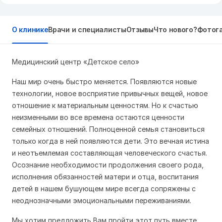
О клинике
Врачи и специалисты
Отзывы
Что нового?
Фотог
Медицинский центр «Детское село»
Наш мир очень быстро меняется. Появляются новые
технологии, новое восприятие привычных вещей, новое
отношение к материальным ценностям. Но к счастью
неизменными во все времена остаются ценности
семейных отношений. Полноценной семья становиться
только когда в ней появляются дети. Это вечная истина
и неотъемлемая составляющая человеческого счастья.
Осознание необходимости продолжения своего рода,
исполнения обязанностей матери и отца, воспитания
детей в нашем бушующем мире всегда сопряжены с
неоднозначными эмоциональными переживаниями.
Мы хотим предложить Вам пройти этот путь вместе.