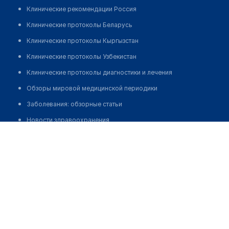
Клинические рекомендации Россия
Клинические протоколы Беларусь
Клинические протоколы Кыргызстан
Клинические протоколы Узбекистан
Клинические протоколы диагностики и лечения
Обзоры мировой медицинской периодики
Заболевания: обзорные статьи
Новости здравоохранения
Медицинский центр "ДЕТСКОЕ СЕЛО"
Медикаменты
Позвонить
Лабораторные показатели
Медицинские термины
Мобильные приложения
клиникам
МИС для клиники