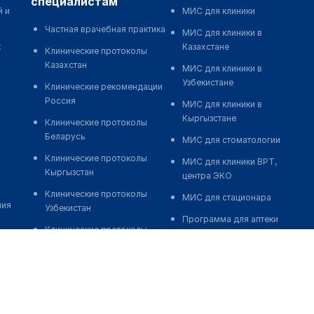
специалистам
й и
МИС для клиники
Частная врачебная практика
МИС для клиники в
к
Казахстане
Клинические протоколы
Казахстан
МИС для клиники в
Узбекистане
Клинические рекомендации
Россия
МИС для клиники в
Кыргызстане
Клинические протоколы
Беларусь
МИС для стоматологии
Клинические протоколы
МИС для клиники ВРТ,
Кыргызстан
центра ЭКО
Клинические протоколы
МИС для стационара
ния
Узбекистан
Программа для аптеки
Клинические протоколы
Автоматизация блока
диагностики и лечения
питания
Обзоры мировой
Реклама и продвижение
медицинской периодики
клиник
Заболевания: обзорные
Разработка сайта клиники