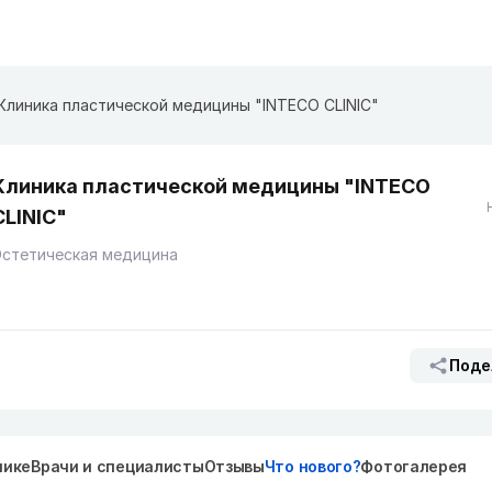
Клиника пластической медицины "INTECO CLINIC"
Клиника пластической медицины "INTECO
CLINIC"
Эстетическая медицина
Поде
нике
Врачи и специалисты
Отзывы
Что нового?
Фотогалерея