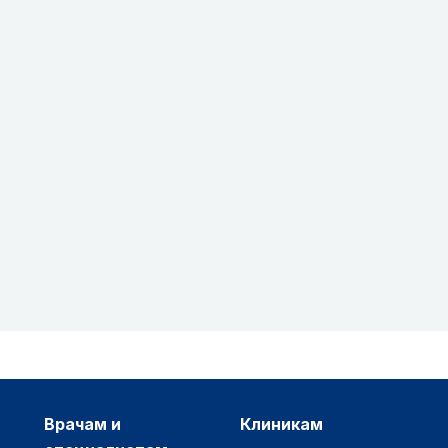
врачам и
клиникам