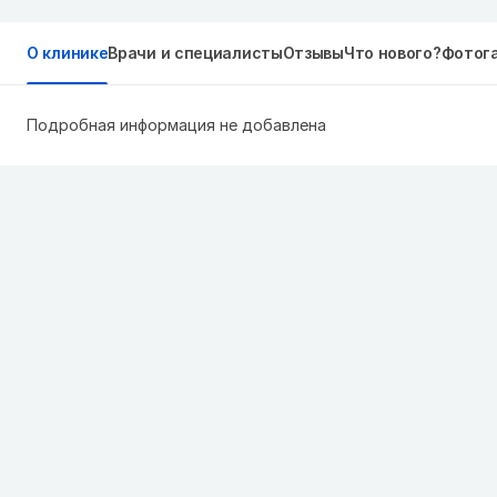
О клинике
Врачи и специалисты
Отзывы
Что нового?
Фотог
Подробная информация не добавлена