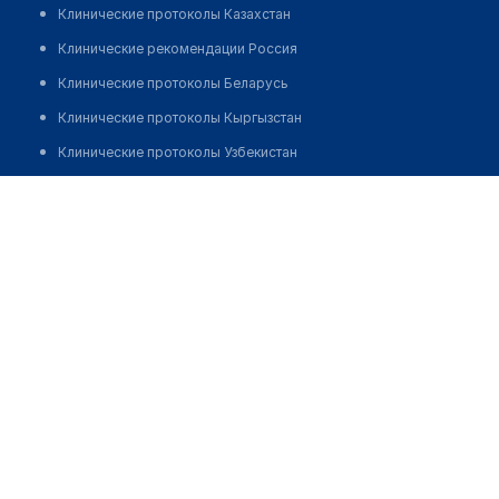
Клинические протоколы Казахстан
Клинические рекомендации Россия
Клинические протоколы Беларусь
Клинические протоколы Кыргызстан
Клинические протоколы Узбекистан
Клинические протоколы диагностики и лечения
Медицинский центр "ДЕЛОМЕДИКА" в Сергиевом посаде
Обзоры мировой медицинской периодики
Позвонить
Заболевания: обзорные статьи
Новости здравоохранения
Медикаменты
Лабораторные показатели
Медицинские термины
Мобильные приложения
клиникам
МИС для клиники