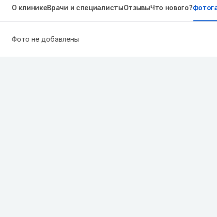
О клинике
Врачи и специалисты
Отзывы
Что нового?
Фотог
Фото не добавлены