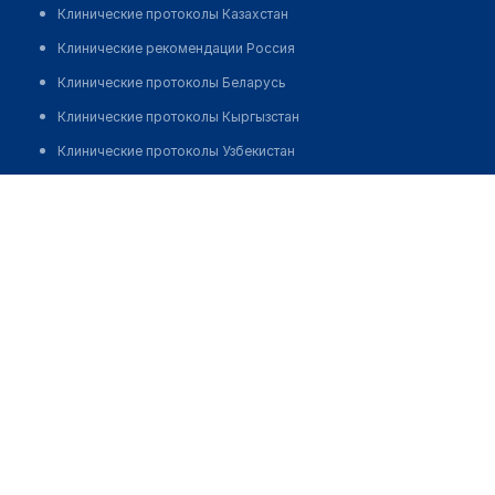
Клинические протоколы Казахстан
Клинические рекомендации Россия
Клинические протоколы Беларусь
Клинические протоколы Кыргызстан
Клинические протоколы Узбекистан
Клинические протоколы диагностики и лечения
Лечебно-Инновационный центр "ЛИЦ" на Туристской
Обзоры мировой медицинской периодики
Позвонить
Заболевания: обзорные статьи
Новости здравоохранения
Медикаменты
Лабораторные показатели
Медицинские термины
Мобильные приложения
клиникам
МИС для клиники