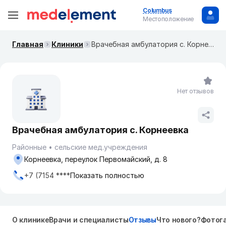
Columbus
Местоположение
Главная
Клиники
Врачебная амбулатория с. Корнеевка
Нет отзывов
Врачебная амбулатория с. Корнеевка
Районные
сельские мед.учреждения
Корнеевка, переулок Первомайский, д. 8
+7 (7154 ****
Показать полностью
О клинике
Врачи и специалисты
Отзывы
Что нового?
Фотог