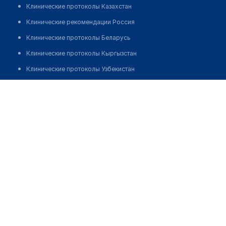
Клинические протоколы Казахстан
Клинические рекомендации Россия
Клинические протоколы Беларусь
Клинические протоколы Кыргызстан
Клинические протоколы Узбекистан
Клинические протоколы диагностики и лечения
Врачебная амбулатория с. Корнеевка
Обзоры мировой медицинской периодики
Позвонить
Заболевания: обзорные статьи
Новости здравоохранения
Медикаменты
Лабораторные показатели
Медицинские термины
Мобильные приложения
клиникам
МИС для клиники