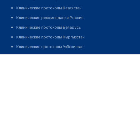
Клинические протоколы Казахстан
Клинические рекомендации Россия
Клинические протоколы Беларусь
Клинические протоколы Кыргызстан
Клинические протоколы Узбекистан
Клинические протоколы диагностики и лечения
Стоматологическая клиника "DIEZDENT"
Обзоры мировой медицинской периодики
Позвонить
Заболевания: обзорные статьи
Новости здравоохранения
Медикаменты
Лабораторные показатели
Медицинские термины
Мобильные приложения
клиникам