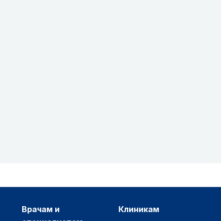
врачам и
клиникам