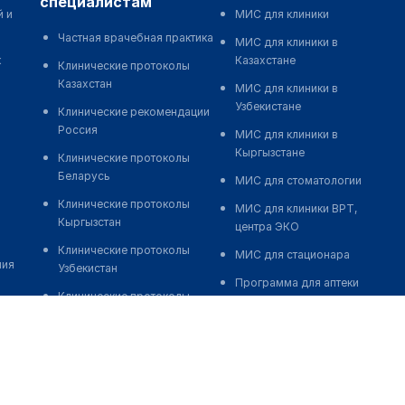
специалистам
й и
МИС для клиники
Частная врачебная практика
МИС для клиники в
к
Казахстане
Клинические протоколы
Казахстан
МИС для клиники в
Узбекистане
Клинические рекомендации
Россия
МИС для клиники в
Кыргызстане
Клинические протоколы
Беларусь
МИС для стоматологии
Клинические протоколы
МИС для клиники ВРТ,
Кыргызстан
центра ЭКО
Клинические протоколы
МИС для стационара
ния
Узбекистан
Программа для аптеки
Клинические протоколы
Автоматизация блока
диагностики и лечения
питания
Обзоры мировой
Реклама и продвижение
медицинской периодики
клиник
Заболевания: обзорные
Разработка сайта клиники