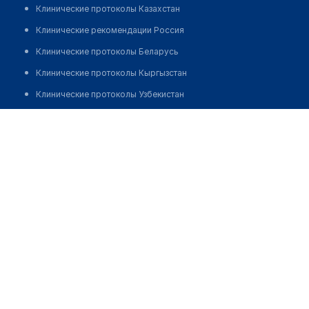
Клинические протоколы Казахстан
Клинические рекомендации Россия
Клинические протоколы Беларусь
Клинические протоколы Кыргызстан
Клинические протоколы Узбекистан
Клинические протоколы диагностики и лечения
Клиника "НЕВА"
Обзоры мировой медицинской периодики
Позвонить
Заболевания: обзорные статьи
Новости здравоохранения
Медикаменты
Лабораторные показатели
Медицинские термины
Мобильные приложения
клиникам
МИС для клиники