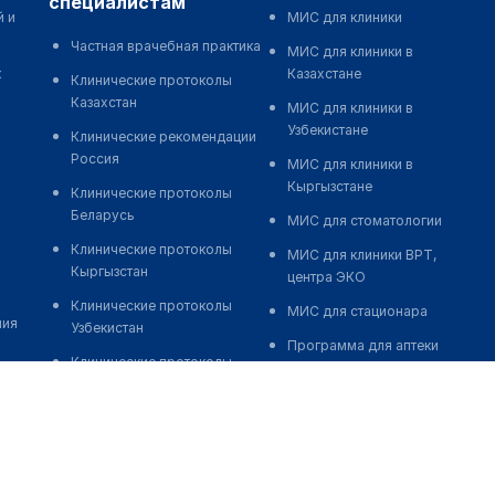
специалистам
й и
МИС для клиники
Частная врачебная практика
МИС для клиники в
к
Казахстане
Клинические протоколы
Казахстан
МИС для клиники в
Узбекистане
Клинические рекомендации
Россия
МИС для клиники в
Кыргызстане
Клинические протоколы
Беларусь
МИС для стоматологии
Клинические протоколы
МИС для клиники ВРТ,
Кыргызстан
центра ЭКО
Клинические протоколы
МИС для стационара
ния
Узбекистан
Программа для аптеки
Клинические протоколы
Автоматизация блока
диагностики и лечения
питания
Обзоры мировой
Реклама и продвижение
медицинской периодики
клиник
Заболевания: обзорные
Разработка сайта клиники