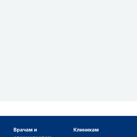
врачам и
клиникам