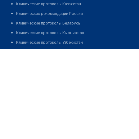
Клинические протоколы Казахстан
Клинические рекомендации Россия
Клинические протоколы Беларусь
Клинические протоколы Кыргызстан
Клинические протоколы Узбекистан
Клинические протоколы диагностики и лечения
Медицинский пункт с. Кенащи
Обзоры мировой медицинской периодики
Позвонить
Заболевания: обзорные статьи
Новости здравоохранения
Медикаменты
Лабораторные показатели
Медицинские термины
Мобильные приложения
клиникам
МИС для клиники