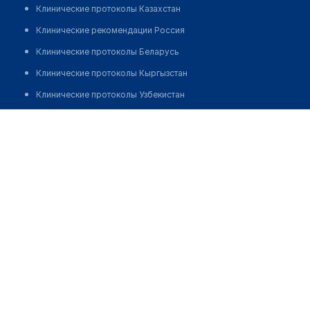
Клинические протоколы Казахстан
Клинические рекомендации Россия
Клинические протоколы Беларусь
Клинические протоколы Кыргызстан
Клинические протоколы Узбекистан
Клинические протоколы диагностики и лечения
Медицинский центр "ДОКТОР ОВЧИННИКОВ"
Обзоры мировой медицинской периодики
Позвонить
Заболевания: обзорные статьи
Новости здравоохранения
Медикаменты
Лабораторные показатели
Медицинские термины
Мобильные приложения
клиникам
МИС для клиники