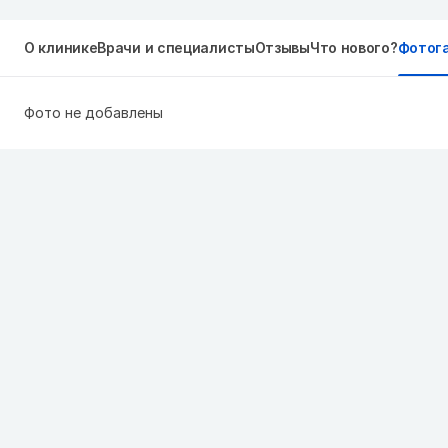
О клинике
Врачи и специалисты
Отзывы
Что нового?
Фотог
Фото не добавлены