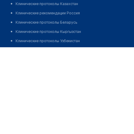
Клинические протоколы Казахстан
Клинические рекомендации Россия
Клинические протоколы Беларусь
Клинические протоколы Кыргызстан
Клинические протоколы Узбекистан
Клинические протоколы диагностики и лечения
Восточно-Казахстанский областной центр
психического здоровья
Обзоры мировой медицинской периодики
Заболевания: обзорные статьи
Позвонить
Новости здравоохранения
Медикаменты
Лабораторные показатели
Медицинские термины
Мобильные приложения
клиникам
МИС для клиники