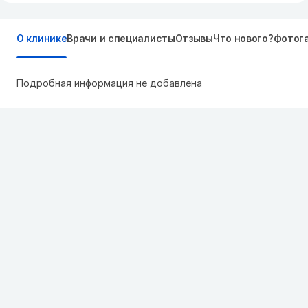
О клинике
Врачи и специалисты
Отзывы
Что нового?
Фотог
Подробная информация не добавлена