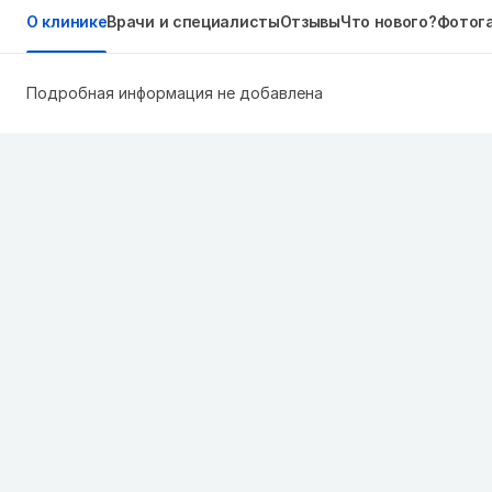
О клинике
Врачи и специалисты
Отзывы
Что нового?
Фотог
Подробная информация не добавлена