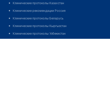
Клинические протоколы Казахстан
Клинические рекомендации Россия
Клинические протоколы Беларусь
Клинические протоколы Кыргызстан
Клинические протоколы Узбекистан
Клинические протоколы диагностики и лечения
Медицинский кабинет на Кожевенной
Обзоры мировой медицинской периодики
Позвонить
Заболевания: обзорные статьи
Новости здравоохранения
Медикаменты
Лабораторные показатели
Медицинские термины
Мобильные приложения
клиникам
МИС для клиники