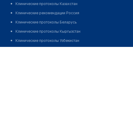
Клинические протоколы Казахстан
Клинические рекомендации Россия
Клинические протоколы Беларусь
Клинические протоколы Кыргызстан
Клинические протоколы Узбекистан
Клинические протоколы диагностики и лечения
Городская поликлиника №1 (отделение дневного
стационара)
Обзоры мировой медицинской периодики
Заболевания: обзорные статьи
Позвонить
Новости здравоохранения
Медикаменты
Лабораторные показатели
Медицинские термины
Мобильные приложения
клиникам
МИС для клиники