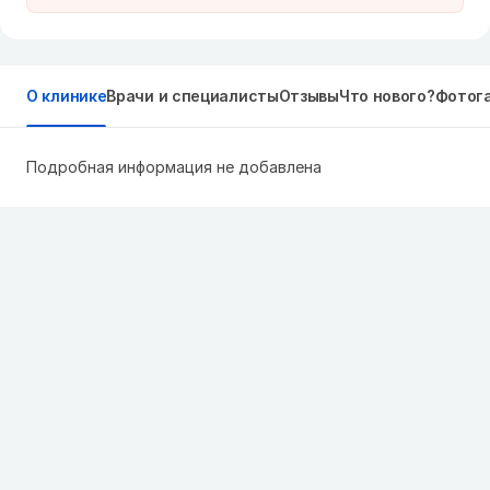
О клинике
Врачи и специалисты
Отзывы
Что нового?
Фотог
Подробная информация не добавлена