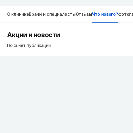
О клинике
Врачи и специалисты
Отзывы
Что нового?
Фотог
Акции и новости
Пока нет публикаций