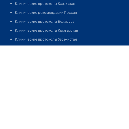
Клинические протоколы Казахстан
Клинические рекомендации Россия
Клинические протоколы Беларусь
Клинические протоколы Кыргызстан
Клинические протоколы Узбекистан
Клинические протоколы диагностики и лечения
Кабинет стоматолога на Орджоникидзе 24
Обзоры мировой медицинской периодики
Позвонить
Заболевания: обзорные статьи
Новости здравоохранения
Медикаменты
Лабораторные показатели
Медицинские термины
Мобильные приложения
клиникам
МИС для клиники