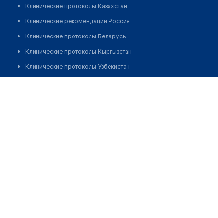
Клинические протоколы Казахстан
Клинические рекомендации Россия
Клинические протоколы Беларусь
Клинические протоколы Кыргызстан
Клинические протоколы Узбекистан
Клинические протоколы диагностики и лечения
Фельдшерско-акушерский пункт с. Курбан ата
Обзоры мировой медицинской периодики
Позвонить
Заболевания: обзорные статьи
Новости здравоохранения
Медикаменты
Лабораторные показатели
Медицинские термины
Мобильные приложения
клиникам
МИС для клиники