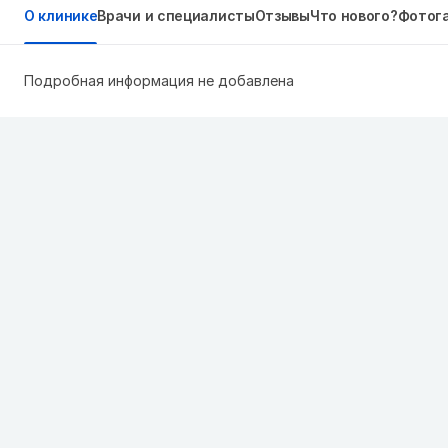
О клинике
Врачи и специалисты
Отзывы
Что нового?
Фотог
Подробная информация не добавлена