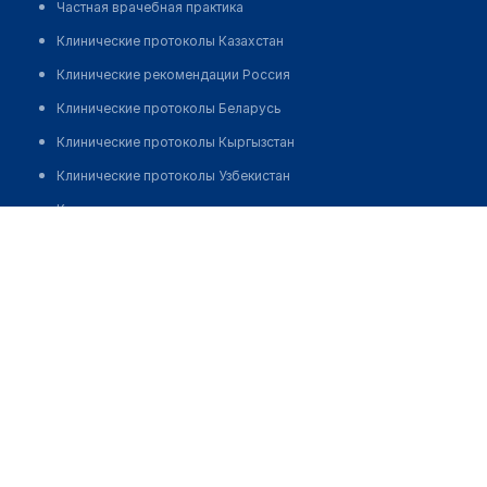
Частная врачебная практика
Клинические протоколы Казахстан
Клинические рекомендации Россия
Клинические протоколы Беларусь
Клинические протоколы Кыргызстан
Клинические протоколы Узбекистан
Клинические протоколы диагностики и лечения
Клиника "LIFE OPTIC"
Обзоры мировой медицинской периодики
Позвонить
Заболевания: обзорные статьи
Новости здравоохранения
Медикаменты
Лабораторные показатели
Медицинские термины
Мобильные приложения
клиникам