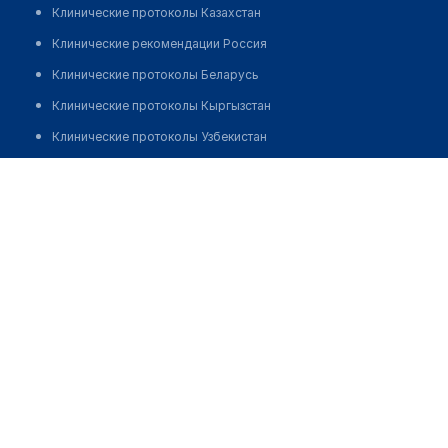
Клинические протоколы Казахстан
Клинические рекомендации Россия
Клинические протоколы Беларусь
Клинические протоколы Кыргызстан
Клинические протоколы Узбекистан
Клинические протоколы диагностики и лечения
Медицинский пункт с. Жыланды
Обзоры мировой медицинской периодики
Позвонить
Заболевания: обзорные статьи
Новости здравоохранения
Медикаменты
Лабораторные показатели
Медицинские термины
Мобильные приложения
клиникам
МИС для клиники