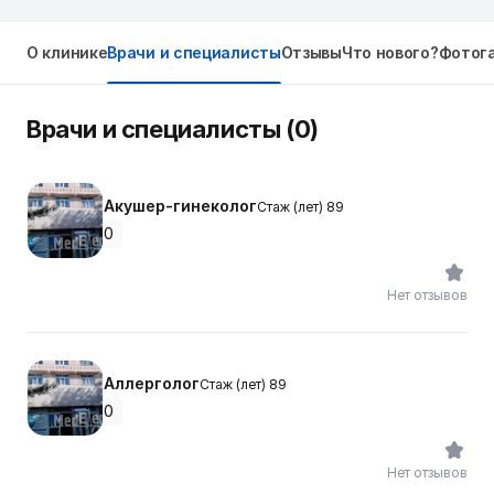
О клинике
Врачи и специалисты
Отзывы
Что нового?
Фотог
Врачи и специалисты (0)
Акушер-гинеколог
Стаж (лет) 89
0
Нет отзывов
Аллерголог
Стаж (лет) 89
0
Нет отзывов