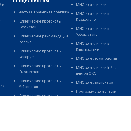
специалистам
й и
МИС для клиники
Частная врачебная практика
МИС для клиники в
к
Казахстане
Клинические протоколы
Казахстан
МИС для клиники в
Узбекистане
Клинические рекомендации
Россия
МИС для клиники в
Кыргызстане
Клинические протоколы
Беларусь
МИС для стоматологии
Клинические протоколы
МИС для клиники ВРТ,
Кыргызстан
центра ЭКО
Клинические протоколы
МИС для стационара
ния
Узбекистан
Программа для аптеки
Клинические протоколы
Автоматизация блока
диагностики и лечения
питания
Обзоры мировой
Реклама и продвижение
медицинской периодики
клиник
Заболевания: обзорные
Разработка сайта клиники