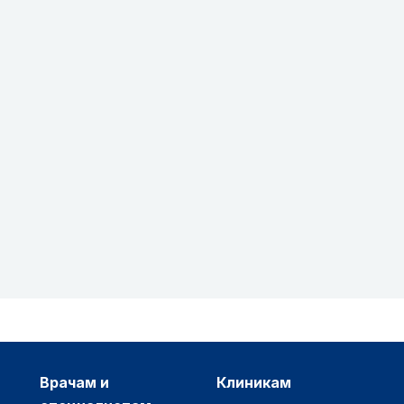
врачам и
клиникам