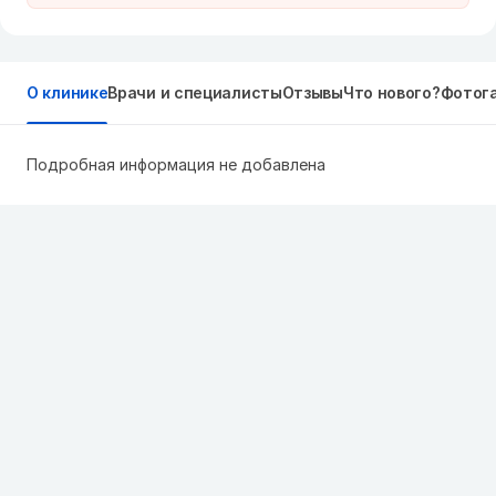
О клинике
Врачи и специалисты
Отзывы
Что нового?
Фотог
Подробная информация не добавлена