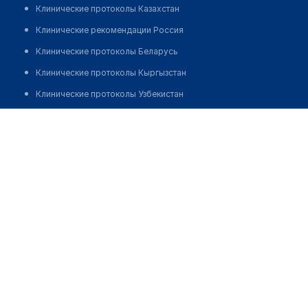
Клинические протоколы Казахстан
Клинические рекомендации Россия
Клинические протоколы Беларусь
Клинические протоколы Кыргызстан
Клинические протоколы Узбекистан
Клинические протоколы диагностики и лечения
Косметологическая клиника "ЮНОСТЬ"
Обзоры мировой медицинской периодики
Позвонить
Заболевания: обзорные статьи
Новости здравоохранения
Медикаменты
Лабораторные показатели
Медицинские термины
Мобильные приложения
клиникам
МИС для клиники