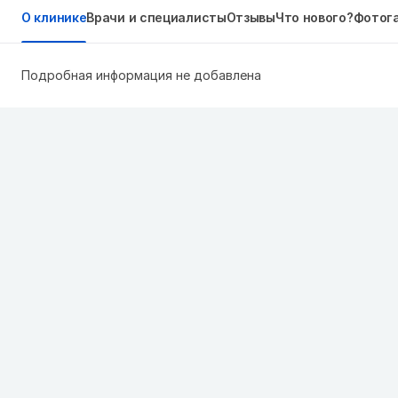
О клинике
Врачи и специалисты
Отзывы
Что нового?
Фотог
Подробная информация не добавлена