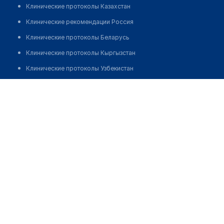
Клинические протоколы Казахстан
Клинические рекомендации Россия
Клинические протоколы Беларусь
Клинические протоколы Кыргызстан
Клинические протоколы Узбекистан
Клинические протоколы диагностики и лечения
Медицинский центр "ПОЛСТАР"
Обзоры мировой медицинской периодики
Позвонить
Заболевания: обзорные статьи
Новости здравоохранения
Медикаменты
Лабораторные показатели
Медицинские термины
Мобильные приложения
клиникам
МИС для клиники