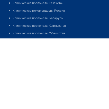
Клинические протоколы Казахстан
Клинические рекомендации Россия
Клинические протоколы Беларусь
Клинические протоколы Кыргызстан
Клинические протоколы Узбекистан
Клинические протоколы диагностики и лечения
Стоматология "SHORASUL BARAKA NUR DENTA"
Обзоры мировой медицинской периодики
Позвонить
Заболевания: обзорные статьи
Новости здравоохранения
Медикаменты
Лабораторные показатели
Медицинские термины
Мобильные приложения
клиникам
МИС для клиники