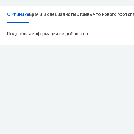
О клинике
Врачи и специалисты
Отзывы
Что нового?
Фотог
Подробная информация не добавлена