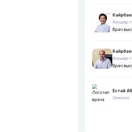
Кайрбае
Акушер-г
Врач выс
Кайрбае
Акушер-г
Врач выс
Естай А
Онколог