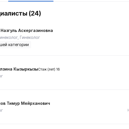
циалисты (24)
 Назгуль Аскергазиновна
инеколог, Гинеколог
шей категории
улзина Кызыркызы
Стаж (лет) 16
ог
ов Тимур Мейрханович
ог