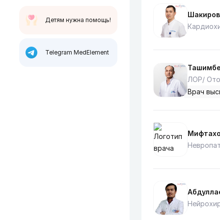
Шакиров
Детям нужна помощь!
Кардиох
Telegram MedElement
Ташимбе
ЛОР/ Ото
Врач выс
Мифтахо
Невропат
Абдулла
Нейрохи