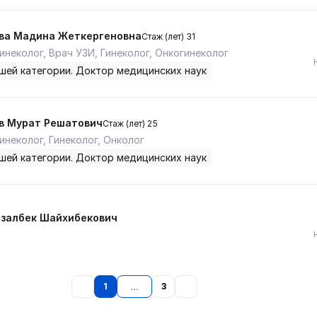
ва Мадина Жеткергеновна
Стаж (лет) 31
инеколог, Врач УЗИ, Гинеколог, Онкогинеколог
шей категории. Доктор медицинских наук
в Мурат Решатович
Стаж (лет) 25
инеколог, Гинеколог, Онколог
шей категории. Доктор медицинских наук
бзалбек Шайхибекович
1
3