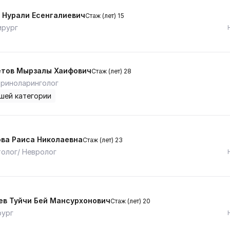
 Нурали Есенгалиевич
Стаж (лет) 15
ирург
тов Мырзалы Хаифович
Стаж (лет) 28
риноларинголог
шей категории
ва Раиса Николаевна
Стаж (лет) 23
олог/ Невролог
ев Туйчи Бей Мансурхонович
Стаж (лет) 20
рург