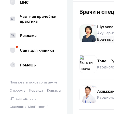
МИС
Врачи и спе
Частная врачебная
практика
Шугаева
Акушер-г
Реклама
Врач выс
Сайт для клиники
Толеш Г
Помощь
Кардиол
Пользовательское соглашение
О проекте
Команда
Контакты
Акимжан
Кардиол
ИТ-деятельность
Статистика "MedElement"