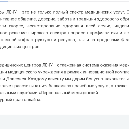
ы ЛЕЧУ - это не только полный спектр медицинских услуг. 
зитивное общение, доверие, забота и традиции здорового обра
ли скорее, ассистирование здоровья всей семьи, индив
вное решение широкого спектра вопросов профилактики и ле
твенной инфраструктуры и ресурса, так и за пределами Фе
дицинских центров.
едицинских центров ЛЕЧУ – отлаженная система оказания мед
ции медицинского учреждения в рамках инновационной компл
а и Доверие». Каждому клиенту мы дарим
бонусно-накопитель
зволяет рассчитываться баллами за врачебные услуги, а также
кальными службами
«Персональный медицинский
урный врач онлайн»
.