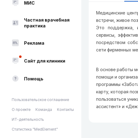
МИС
Медицинские центр
Частная врачебная
встречи, живое по
практика
Это поддержка, и
сервисы, эффекти
посредством собс
Реклама
сети фирменных ме
Сайт для клиники
В основе работы м
помощи и организа
Помощь
программы «Забот
карту
, которая по
пользоваться уни
Пользовательское соглашение
ассистент»
и
«Деж
О проекте
Команда
Контакты
ИТ-деятельность
Статистика "MedElement"