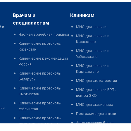
врачам и
клиникам
специалистам
й и
МИС для клиники
Частная врачебная практика
МИС для клиники в
к
Казахстане
Клинические протоколы
Казахстан
МИС для клиники в
Узбекистане
Клинические рекомендации
Россия
МИС для клиники в
Кыргызстане
Клинические протоколы
Беларусь
МИС для стоматологии
Клинические протоколы
МИС для клиники ВРТ,
Кыргызстан
центра ЭКО
Клинические протоколы
МИС для стационара
ния
Узбекистан
Программа для аптеки
Клинические протоколы
Автоматизация блока
диагностики и лечения
питания