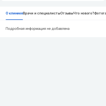
О клинике
Врачи и специалисты
Отзывы
Что нового?
Фотог
Подробная информация не добавлена