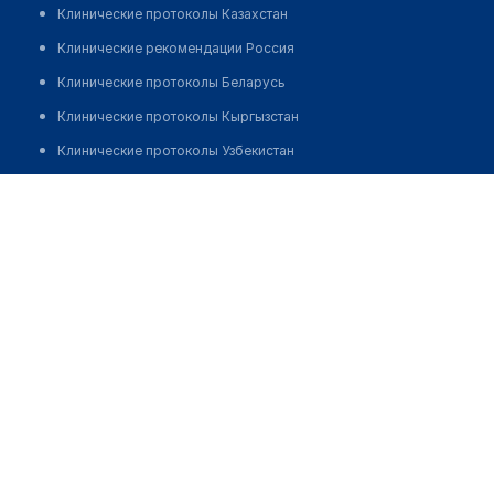
Клинические протоколы Казахстан
Клинические рекомендации Россия
Клинические протоколы Беларусь
Клинические протоколы Кыргызстан
Клинические протоколы Узбекистан
Клинические протоколы диагностики и лечения
Индерская центральная районная больница п. Индербор
Обзоры мировой медицинской периодики
Позвонить
Заболевания: обзорные статьи
Новости здравоохранения
Медикаменты
Лабораторные показатели
Медицинские термины
Мобильные приложения
клиникам
МИС для клиники