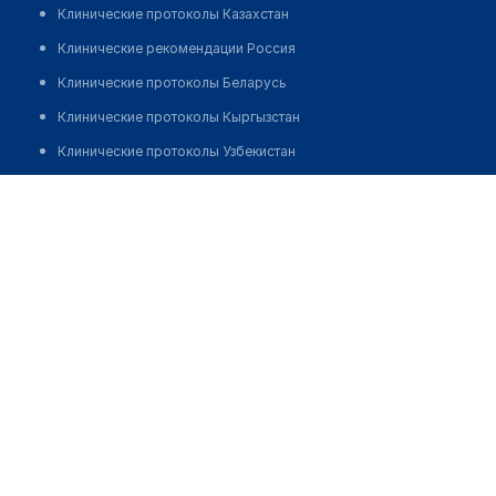
Клинические протоколы Казахстан
Клинические рекомендации Россия
Клинические протоколы Беларусь
Клинические протоколы Кыргызстан
Клинические протоколы Узбекистан
Клинические протоколы диагностики и лечения
Стоматологическая клиника "КЛАРИМЕД"
Обзоры мировой медицинской периодики
Позвонить
Заболевания: обзорные статьи
Новости здравоохранения
Медикаменты
Лабораторные показатели
Медицинские термины
Мобильные приложения
клиникам
МИС для клиники