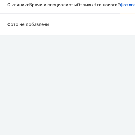
О клинике
Врачи и специалисты
Отзывы
Что нового?
Фотог
Фото не добавлены