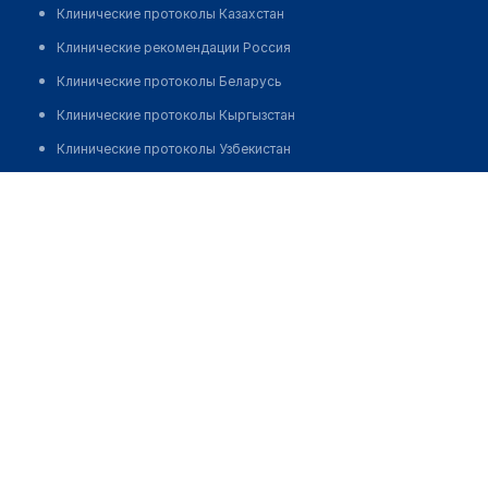
Клинические протоколы Казахстан
Клинические рекомендации Россия
Клинические протоколы Беларусь
Клинические протоколы Кыргызстан
Клинические протоколы Узбекистан
Клинические протоколы диагностики и лечения
Медицинский центр "КАМЕЛОТ"
Обзоры мировой медицинской периодики
Позвонить
Заболевания: обзорные статьи
Новости здравоохранения
Медикаменты
Лабораторные показатели
Медицинские термины
Мобильные приложения
клиникам
МИС для клиники