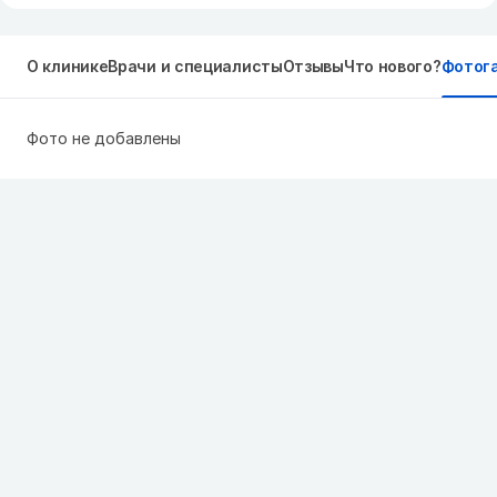
О клинике
Врачи и специалисты
Отзывы
Что нового?
Фотог
Фото не добавлены