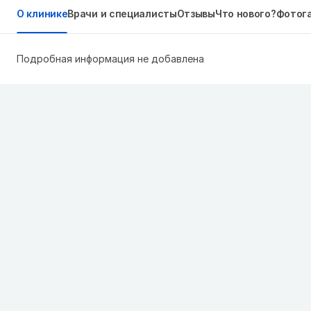
О клинике
Врачи и специалисты
Отзывы
Что нового?
Фотог
Подробная информация не добавлена