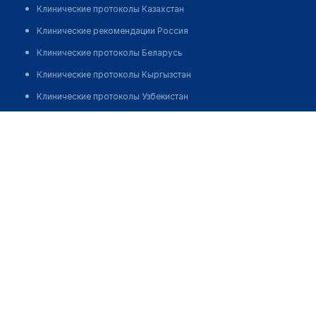
Клинические протоколы Казахстан
Клинические рекомендации Россия
Клинические протоколы Беларусь
Клинические протоколы Кыргызстан
Клинические протоколы Узбекистан
Клинические протоколы диагностики и лечения
Стоматологическая клиника "VITAS"
Обзоры мировой медицинской периодики
Позвонить
Заболевания: обзорные статьи
Новости здравоохранения
Медикаменты
Лабораторные показатели
Медицинские термины
Мобильные приложения
клиникам
МИС для клиники