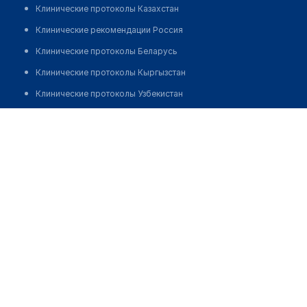
Клинические протоколы Казахстан
Клинические рекомендации Россия
Клинические протоколы Беларусь
Клинические протоколы Кыргызстан
Клинические протоколы Узбекистан
Клинические протоколы диагностики и лечения
​Медицинский центр "ЕВРОМЕДСЕРВИС"
Обзоры мировой медицинской периодики
Позвонить
Заболевания: обзорные статьи
Новости здравоохранения
Медикаменты
Лабораторные показатели
Медицинские термины
Мобильные приложения
клиникам
МИС для клиники