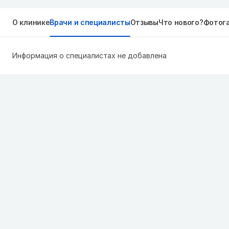
О клинике
Врачи и специалисты
Отзывы
Что нового?
Фотог
Информация о специалистах не добавлена