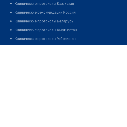
Клинические протоколы Казахстан
Клинические рекомендации Россия
Клинические протоколы Беларусь
Клинические протоколы Кыргызстан
Клинические протоколы Узбекистан
Клинические протоколы диагностики и лечения
Медицинский пункт с. Жалши
Обзоры мировой медицинской периодики
Позвонить
Заболевания: обзорные статьи
Новости здравоохранения
Медикаменты
Лабораторные показатели
Медицинские термины
Мобильные приложения
клиникам
МИС для клиники