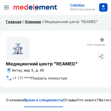
Columbus
Местоположение
Главная
Клиники
Медицинский центр "REAMED"
Нет отзывов
Медицинский центр "REAMED"
Актау, ​мкр 5, д. 46
+7 771 ****
Показать полностью
О клинике
Врачи и специалисты
Отзывы
Что нового?
Фотог