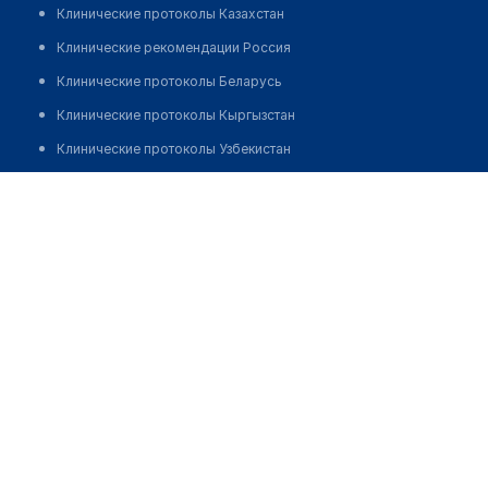
Клинические протоколы Казахстан
Клинические рекомендации Россия
Клинические протоколы Беларусь
Клинические протоколы Кыргызстан
Клинические протоколы Узбекистан
Клинические протоколы диагностики и лечения
Медицинский центр "REAMED"
Обзоры мировой медицинской периодики
Позвонить
Заболевания: обзорные статьи
Новости здравоохранения
Медикаменты
Лабораторные показатели
Медицинские термины
Мобильные приложения
клиникам
МИС для клиники