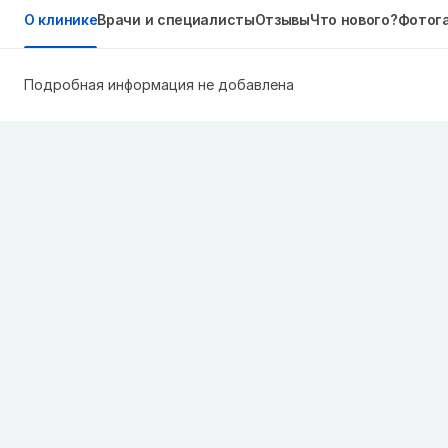
О клинике
Врачи и специалисты
Отзывы
Что нового?
Фотог
Подробная информация не добавлена