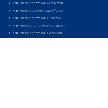
Клинические протоколы Казахстан
Клинические рекомендации Россия
Клинические протоколы Беларусь
Клинические протоколы Кыргызстан
Клинические протоколы Узбекистан
Клинические протоколы диагностики и лечения
​Медицинский центр "ВТМ"
Обзоры мировой медицинской периодики
Позвонить
Заболевания: обзорные статьи
Новости здравоохранения
Медикаменты
Лабораторные показатели
Медицинские термины
Мобильные приложения
клиникам
МИС для клиники