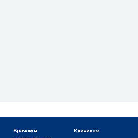
врачам и
клиникам