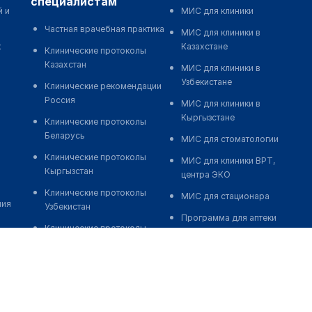
специалистам
й и
МИС для клиники
Частная врачебная практика
МИС для клиники в
к
Казахстане
Клинические протоколы
Казахстан
МИС для клиники в
Узбекистане
Клинические рекомендации
Россия
МИС для клиники в
Кыргызстане
Клинические протоколы
Беларусь
МИС для стоматологии
Клинические протоколы
МИС для клиники ВРТ,
Кыргызстан
центра ЭКО
Клинические протоколы
МИС для стационара
ния
Узбекистан
Программа для аптеки
Клинические протоколы
Автоматизация блока
диагностики и лечения
питания
Обзоры мировой
Реклама и продвижение
медицинской периодики
клиник
Заболевания: обзорные
Разработка сайта клиники