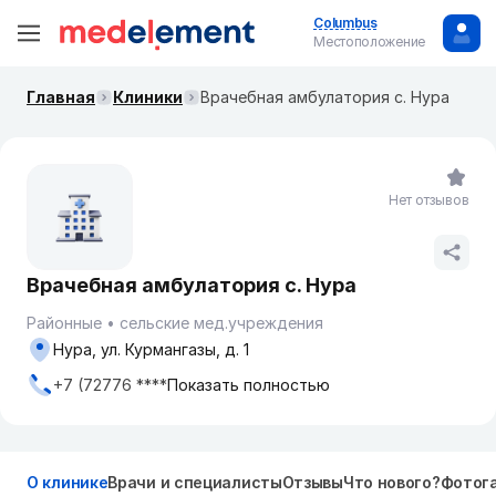
Columbus
Местоположение
Главная
Клиники
Врачебная амбулатория с. Нура
Нет отзывов
Врачебная амбулатория с. Нура
Районные
сельские мед.учреждения
Нура, ул. Курмангазы, д. 1
+7 (72776 ****
Показать полностью
О клинике
Врачи и специалисты
Отзывы
Что нового?
Фотог