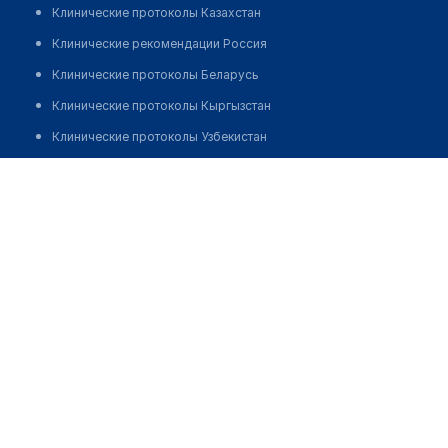
Клинические протоколы Казахстан
Клинические рекомендации Россия
Клинические протоколы Беларусь
Клинические протоколы Кыргызстан
Клинические протоколы Узбекистан
Клинические протоколы диагностики и лечения
Врачебная амбулатория с. Нура
Обзоры мировой медицинской периодики
Позвонить
Заболевания: обзорные статьи
Новости здравоохранения
Медикаменты
Лабораторные показатели
Медицинские термины
Мобильные приложения
клиникам
МИС для клиники