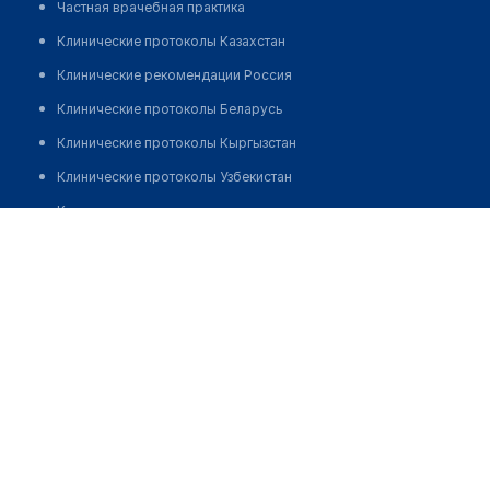
Частная врачебная практика
Клинические протоколы Казахстан
Клинические рекомендации Россия
Клинические протоколы Беларусь
Клинические протоколы Кыргызстан
Клинические протоколы Узбекистан
Клинические протоколы диагностики и лечения
Стоматология "ALBADENT"
Обзоры мировой медицинской периодики
Позвонить
Заболевания: обзорные статьи
Новости здравоохранения
Медикаменты
Лабораторные показатели
Медицинские термины
Мобильные приложения
клиникам