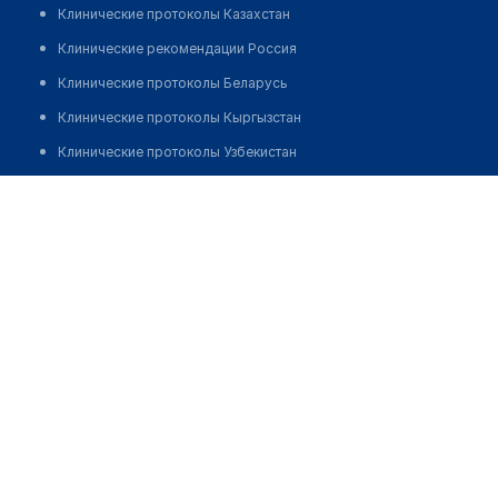
Клинические протоколы Казахстан
Клинические рекомендации Россия
Клинические протоколы Беларусь
Клинические протоколы Кыргызстан
Клинические протоколы Узбекистан
Клинические протоколы диагностики и лечения
Медицинский центр "ПОЛИКЛИНИКА +1"
Обзоры мировой медицинской периодики
Позвонить
Заболевания: обзорные статьи
Новости здравоохранения
Медикаменты
Лабораторные показатели
Медицинские термины
Мобильные приложения
клиникам
МИС для клиники