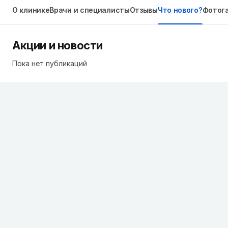
О клинике
Врачи и специалисты
Отзывы
Что нового?
Фотог
Акции и новости
Пока нет публикаций